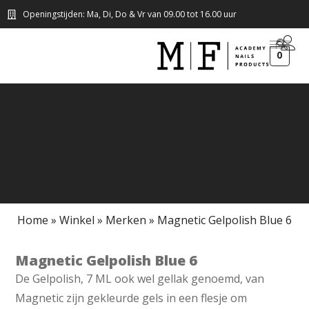
Openingstijden: Ma, Di, Do & Vr van 09.00 tot 16.00 uur
0
Home
»
Winkel
»
Merken
»
Magnetic Gelpolish Blue 6
Magnetic Gelpolish Blue 6
De Gelpolish, 7 ML ook wel gellak genoemd, van
Magnetic zijn gekleurde gels in een flesje om