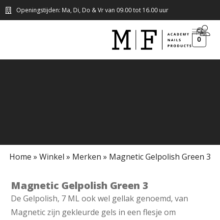
Openingstijden: Ma, Di, Do & Vr van 09.00 tot 16.00 uur
0
Home
»
Winkel
»
Merken
»
Magnetic Gelpolish Green 3
Magnetic Gelpolish Green 3
De Gelpolish, 7 ML ook wel gellak genoemd, van
Magnetic zijn gekleurde gels in een flesje om