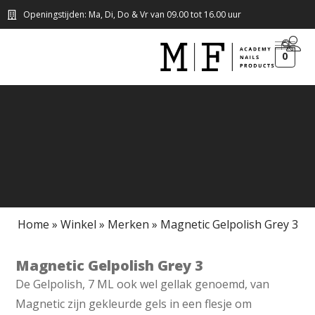
Openingstijden: Ma, Di, Do & Vr van 09.00 tot 16.00 uur
0
Home
»
Winkel
»
Merken
»
Magnetic Gelpolish Grey 3
Magnetic Gelpolish Grey 3
De Gelpolish, 7 ML ook wel gellak genoemd, van
Magnetic zijn gekleurde gels in een flesje om