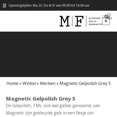
Openingstijden: Ma, Di, Do & Vr van 09.00 tot 16.00 uur
0
Home
»
Winkel
»
Merken
»
Magnetic Gelpolish Grey 5
Magnetic Gelpolish Grey 5
De Gelpolish, 7 ML ook wel gellak genoemd, van
Magnetic zijn gekleurde gels in een flesje om