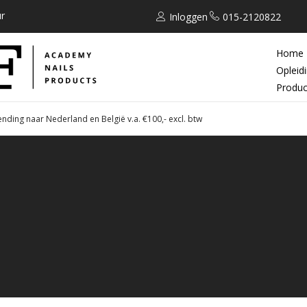
r
Inloggen
015-2120822
Home
Opleid
Produc
ending naar Nederland en België v.a. €100,- excl. btw