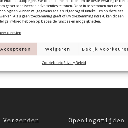
an en/of te raadplegen. We doen dit met als doel om de beste ervaring te bied
 personen voorzien van een
om gepersonaliseerde advertenties te tonen. Door in te stemmen met deze
r starters, salons met een
hnologieën kunnen wij gegevens zoals surfgedrag of unieke ID's op deze site
werken. Als u geen toestemming geeft of uw toestemming intrekt, kan dit een
kleur eens wilt uitproberen.
elige invloed hebben op bepaalde functies en mogelijkheden.
eer diensten
Accepteren
Weigeren
Bekijk voorkeure
Cookiebeleid
Privacy Beleid
 Verzenden
Openingstijden