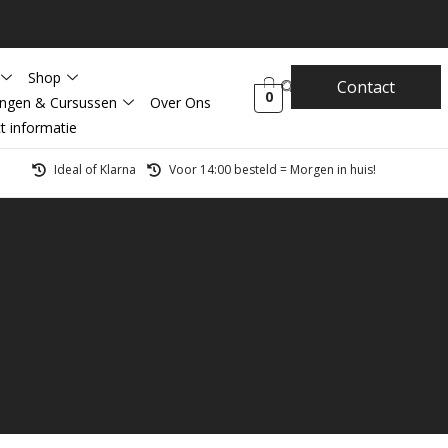
Shop
Contact
0
ingen & Cursussen
Over Ons
t informatie
Ideal of Klarna
Voor 14:00 besteld = Morgen in huis!