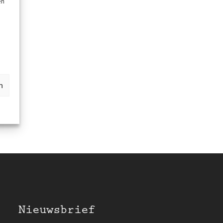
en
n
Nieuwsbrief