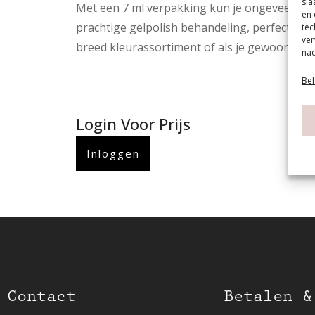
sla
Met een 7 ml verpakking kun je ongeveer 10
en 
prachtige gelpolish behandeling, perfect voo
tec
ver
breed kleurassortiment of als je gewoon een 
nad
Beh
Login Voor Prijs
Inloggen
Contact
Betalen &