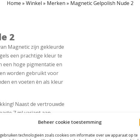
Home
»
Winkel
»
Merken
»
Magnetic Gelpolish Nude 2
e 2
van Magnetic zijn gekleurde
gels een prachtige kleur te
n een hoge pigmentatie en
uren worden gebruikt voor
nden en voeten èn als kleur
akking! Naast de vertrouwde
acte 7 ml variant aan.
Magnetic gewend bent, maar
Beheer cookie toestemming
 gebruiken technologieën zoals cookies om informatie over uw apparaat op te