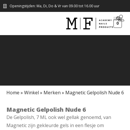
Openingstijden: Ma, Di, Do & Vr van 09.00 tot 16.00 uur
0
Home
»
Winkel
»
Merken
»
Magnetic Gelpolish Nude 6
Magnetic Gelpolish Nude 6
De Gelpolish, 7 ML ook wel gellak genoemd, van
Magnetic zijn gekleurde gels in een flesje om