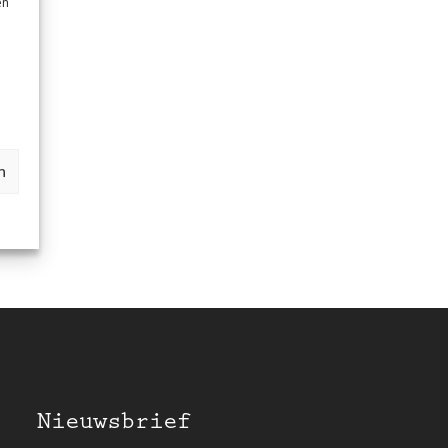
en
n
Nieuwsbrief