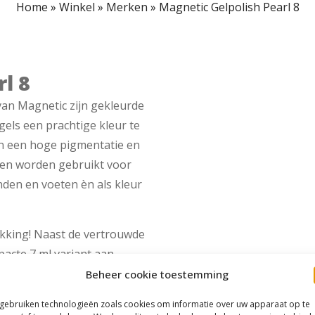
Home
»
Winkel
»
Merken
»
Magnetic Gelpolish Pearl 8
l 8
van Magnetic zijn gekleurde
gels een prachtige kleur te
n een hoge pigmentatie en
uren worden gebruikt voor
nden en voeten èn als kleur
akking! Naast de vertrouwde
acte 7 ml variant aan.
Magnetic gewend bent, maar
Beheer cookie toestemming
 gebruiken technologieën zoals cookies om informatie over uw apparaat op te