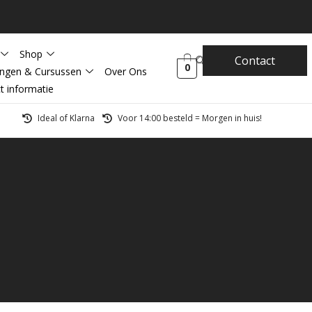
Shop
Contact
0
ingen & Cursussen
Over Ons
t informatie
Ideal of Klarna
Voor 14:00 besteld = Morgen in huis!