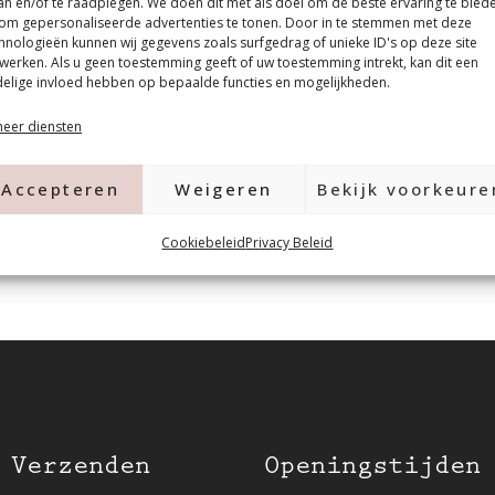
an en/of te raadplegen. We doen dit met als doel om de beste ervaring te bied
 personen voorzien van een
om gepersonaliseerde advertenties te tonen. Door in te stemmen met deze
r starters, salons met een
hnologieën kunnen wij gegevens zoals surfgedrag of unieke ID's op deze site
werken. Als u geen toestemming geeft of uw toestemming intrekt, kan dit een
kleur eens wilt uitproberen.
elige invloed hebben op bepaalde functies en mogelijkheden.
eer diensten
Accepteren
Weigeren
Bekijk voorkeure
Cookiebeleid
Privacy Beleid
 Verzenden
Openingstijden