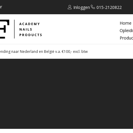
r
Inloggen
015-2120822
Home
Opleid
Produc
ending naar Nederland en België v.a. €100,- excl. btw