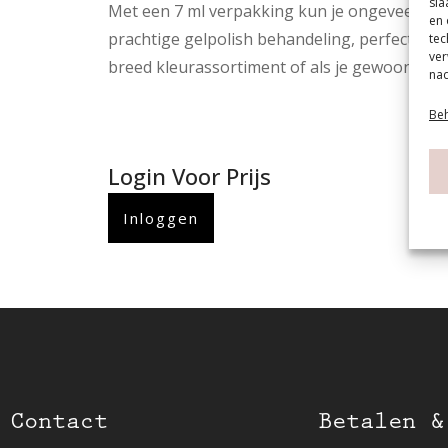
sla
Met een 7 ml verpakking kun je ongeveer 10
en 
prachtige gelpolish behandeling, perfect voo
tec
ver
breed kleurassortiment of als je gewoon een 
nad
Beh
Login Voor Prijs
Inloggen
Contact
Betalen &