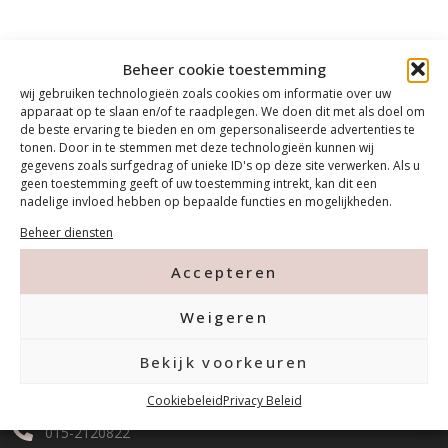
Beheer cookie toestemming
wij gebruiken technologieën zoals cookies om informatie over uw
apparaat op te slaan en/of te raadplegen. We doen dit met als doel om
de beste ervaring te bieden en om gepersonaliseerde advertenties te
tonen. Door in te stemmen met deze technologieën kunnen wij
gegevens zoals surfgedrag of unieke ID's op deze site verwerken. Als u
geen toestemming geeft of uw toestemming intrekt, kan dit een
nadelige invloed hebben op bepaalde functies en mogelijkheden.
Beheer diensten
Accepteren
Contact
Weigeren
Bekijk voorkeuren
Tanthofdreef 7 2623 EW Delft
Cookiebeleid
Privacy Beleid
015-2120822