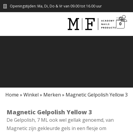
Openingstijden: Ma, Di, Do & Vr van 09.00 tot 16.00 uur
0
Home
»
Winkel
»
Merken
»
Magnetic Gelpolish Yellow 3
Magnetic Gelpolish Yellow 3
De Gelpolish, 7 ML ook wel gellak genoemd, van
Magnetic zijn gekleurde gels in een flesje om