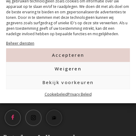
wij gebruiken technologieën zoals cookies om informatie over uw
apparaat op te slaan en/of te raadplegen. We doen dit met als doel om
de beste ervaring te bieden en om gepersonaliseerde advertenties te
tonen. Door in te stemmen met deze technologieën kunnen wij
gegevens zoals surfgedrag of unieke ID's op deze site verwerken. Als u
geen toestemming geeft of uw toestemming intrekt, kan dit een
nadelige invloed hebben op bepaalde functies en mogelijkheden.
Contact
Beheer diensten
Accepteren
Tanthofdreef 7 2623 EW Delft
Weigeren
015-2120822
Bekijk voorkeuren
info@mfacademy.nl
Cookiebeleid
Privacy Beleid