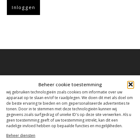
Inloggen
Contact
Beheer cookie toestemming
wij gebruiken technologieën zoals cookies om informatie over uw
apparaat op te slaan en/of te raadplegen. We doen dit met als doel om
de beste ervaring te bieden en om gepersonaliseerde advertenties te
Tanthofdreef 7 2623 EW Delft
tonen. Door in te stemmen met deze technologieën kunnen wij
gegevens zoals surfgedrag of unieke ID's op deze site verwerken. Als u
geen toestemming geeft of uw toestemming intrekt, kan dit een
015-2120822
nadelige invloed hebben op bepaalde functies en mogelijkheden.
Beheer diensten
info@mfacademy.nl