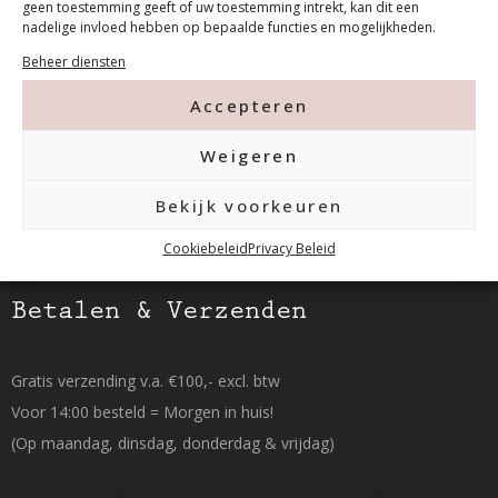
geen toestemming geeft of uw toestemming intrekt, kan dit een
nadelige invloed hebben op bepaalde functies en mogelijkheden.
Tanthofdreef 7 2623 EW Delft
Beheer diensten
015-2120822
Accepteren
info@mfacademy.nl
Weigeren
Bekijk voorkeuren
Cookiebeleid
Privacy Beleid
Betalen & Verzenden
Gratis verzending v.a. €100,- excl. btw
Voor 14:00 besteld = Morgen in huis!
(Op maandag, dinsdag, donderdag & vrijdag)