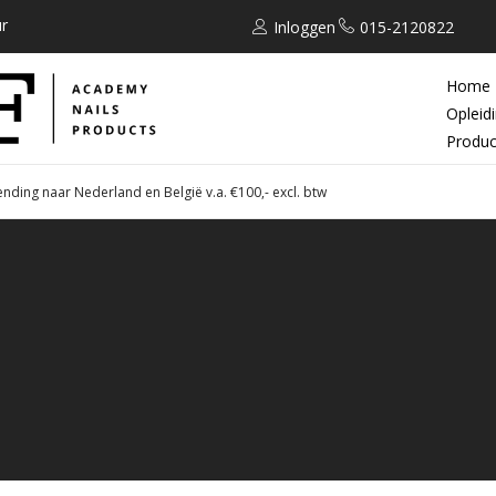
r
Inloggen
015-2120822
Home
Opleid
Produc
ending naar Nederland en België v.a. €100,- excl. btw