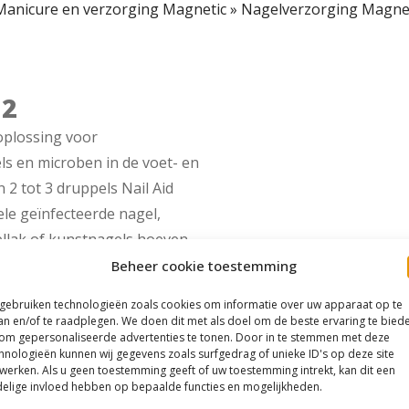
Manicure en verzorging Magnetic
»
Nagelverzorging Magne
12
 oplossing voor
ls en microben in de voet- en
n 2 tot 3 druppels Nail Aid
le geïnfecteerde nagel,
ellak of kunstnagels hoeven
Beheer cookie toestemming
 gebruiken technologieën zoals cookies om informatie over uw apparaat op te
an en/of te raadplegen. We doen dit met als doel om de beste ervaring te bied
om gepersonaliseerde advertenties te tonen. Door in te stemmen met deze
hnologieën kunnen wij gegevens zoals surfgedrag of unieke ID's op deze site
werken. Als u geen toestemming geeft of uw toestemming intrekt, kan dit een
elige invloed hebben op bepaalde functies en mogelijkheden.