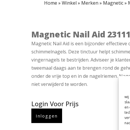
Home
»
Winkel
»
Merken
»
Magnetic
»
Magnetic Nail Aid 2311
Magnetic Nail Aid is een bijzonder effectieve
schimmelnagels. Deze tinctuur helpt schimme
vingernagels te bestrijden. Adviseer je klante
tweemaal daags aan te brengen rond de gehe
onder de vrije top en in de nagelriemen. Nag
niet verwijderd te worden.
wij
Login Voor Prijs
sla
en 
tec
Inloggen
ver
nad