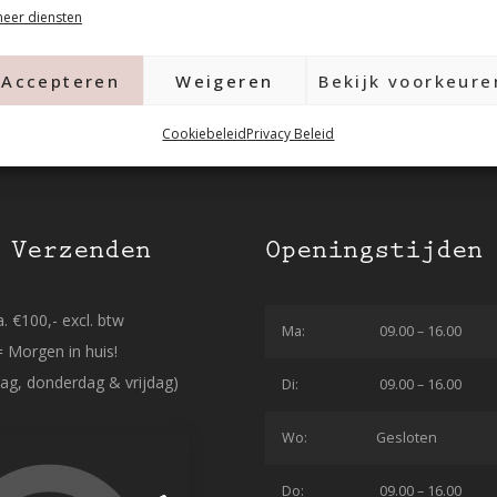
eer diensten
Accepteren
Weigeren
Bekijk voorkeure
Cookiebeleid
Privacy Beleid
 Verzenden
Openingstijden
. €100,- excl. btw
Ma:
09.00 – 16.00
= Morgen in huis!
ag, donderdag & vrijdag)
Di:
09.00 – 16.00
Wo:
Gesloten
Do:
09.00 – 16.00