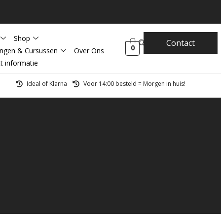
Shop
Contact
0
ingen & Cursussen
Over Ons
t informatie
Ideal of Klarna
Voor 14:00 besteld = Morgen in huis!