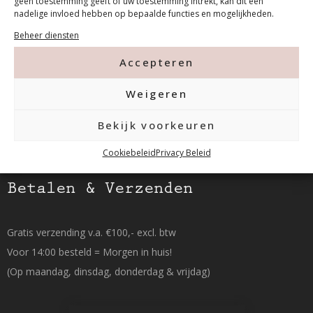
geen toestemming geeft of uw toestemming intrekt, kan dit een
Tanthofdreef 7 2623 EW Delft
nadelige invloed hebben op bepaalde functies en mogelijkheden.
Beheer diensten
015-2120822
Accepteren
info@mfacademy.nl
Weigeren
Bekijk voorkeuren
Cookiebeleid
Privacy Beleid
Betalen & Verzenden
Gratis verzending v.a. €100,- excl. btw
Voor 14:00 besteld = Morgen in huis!
(Op maandag, dinsdag, donderdag & vrijdag)