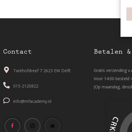
Contact
Betalen &
Gratis verzending v.a
Tanthofdreef 7 2623 EW Delft
Voor 14:00 besteld 
015-2120822
(Op maandag, dinsd
info@mfacademy.nl