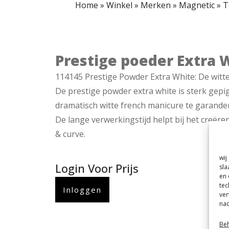
Home
»
Winkel
»
Merken
»
Magnetic
»
T
Prestige poeder Extra W
114145 Prestige Powder Extra White: De witte 
De prestige powder extra white is sterk ge
dramatisch witte french manicure te garandere
De lange verwerkingstijd helpt bij het creëren
& curve.
wij
Login Voor Prijs
sla
en 
tec
Inloggen
ver
nad
Beh