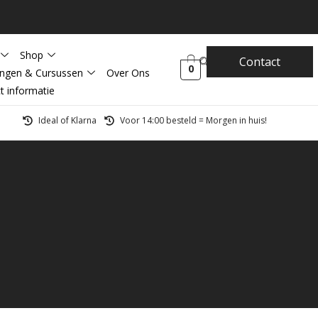
Shop
Contact
0
ingen & Cursussen
Over Ons
t informatie
Ideal of Klarna
Voor 14:00 besteld = Morgen in huis!