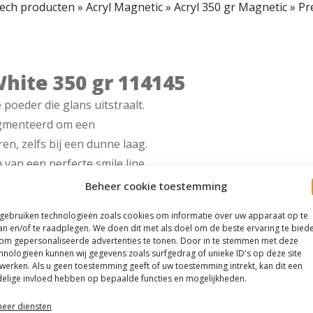
ech producten
»
Acryl Magnetic
»
Acryl 350 gr Magnetic
»
Pr
hite 350 gr 114145
poeder die glans uitstraalt.
pigmenteerd om een
n, zelfs bij een dunne laag.
 van een perfecte smile line
Beheer cookie toestemming
 gebruiken technologieën zoals cookies om informatie over uw apparaat op te
an en/of te raadplegen. We doen dit met als doel om de beste ervaring te bied
om gepersonaliseerde advertenties te tonen. Door in te stemmen met deze
hnologieën kunnen wij gegevens zoals surfgedrag of unieke ID's op deze site
werken. Als u geen toestemming geeft of uw toestemming intrekt, kan dit een
elige invloed hebben op bepaalde functies en mogelijkheden.
eer diensten