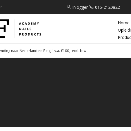
r
Inloggen
015-2120822
Home
Opleid
Produc
ending naar Nederland en België v.a. €100,- excl. btw