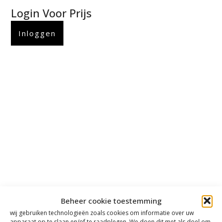
Login Voor Prijs
Inloggen
Beheer cookie toestemming
wij gebruiken technologieën zoals cookies om informatie over uw
apparaat op te slaan en/of te raadplegen. We doen dit met als doel om