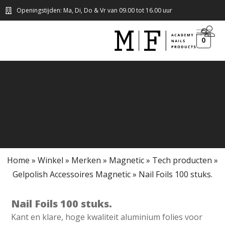
Openingstijden: Ma, Di, Do & Vr van 09.00 tot 16.00 uur
0
Home
»
Winkel
»
Merken
»
Magnetic
»
Tech producten
»
Gelpolish Accessoires Magnetic
»
Nail Foils 100 stuks.
Nail Foils 100 stuks.
Kant en klare, hoge kwaliteit aluminium folies voor