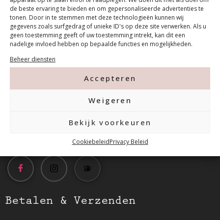
de beste ervaring te bieden en om gepersonaliseerde advertenties te
tonen. Door in te stemmen met deze technologieën kunnen wij
gegevens zoals surfgedrag of unieke ID's op deze site verwerken. Als u
geen toestemming geeft of uw toestemming intrekt, kan dit een
Contact
nadelige invloed hebben op bepaalde functies en mogelijkheden.
Beheer diensten
Tanthofdreef 7 2623 EW Delft
Accepteren
Weigeren
015-2120822
Bekijk voorkeuren
info@mfacademy.nl
Cookiebeleid
Privacy Beleid
Betalen & Verzenden