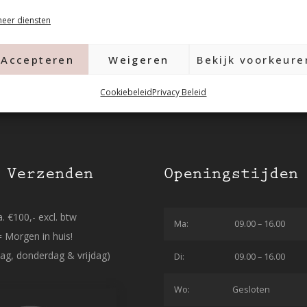
eer diensten
Accepteren
Weigeren
Bekijk voorkeure
Cookiebeleid
Privacy Beleid
 Verzenden
Openingstijden
. €100,- excl. btw
Ma:
09.00 – 16.00
= Morgen in huis!
ag, donderdag & vrijdag)
Di:
09.00 – 16.00
Wo:
Gesloten