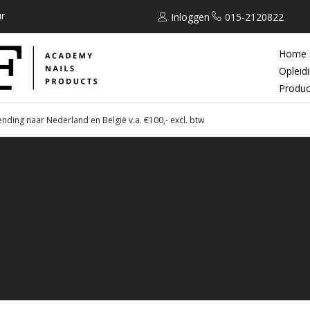
r
Inloggen
015-2120822
Home
Opleid
Produc
ending naar Nederland en België v.a. €100,- excl. btw