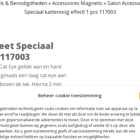
ls & Benodigdheden
»
Accessoires Magnetic
»
Salon Accesso
Speciaal kattenoog effect! 1 pcs 117003
eet Speciaal
 117003
at Eye gellak aan en hard
ogmaals een laag cat eye aan
boven de lak. Hierna 2 min
Beheer cookie toestemming
 gebruiken technologieën zoals cookies om informatie over uw apparaat op te
an en/of te raadplegen. We doen dit met als doel om de beste ervaring te bied
om gepersonaliseerde advertenties te tonen. Door in te stemmen met deze
hnologieën kunnen wij gegevens zoals surfgedrag of unieke ID's op deze site
werken. Als u geen toestemming geeft of uw toestemming intrekt, kan dit een
elige invloed hebben op bepaalde functies en mogelijkheden.