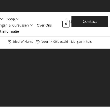
Shop
Contact
0
ingen & Cursussen
Over Ons
t informatie
Ideal of Klarna
Voor 14:00 besteld = Morgen in huis!