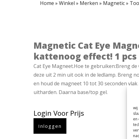
Home
»
Winkel
»
Merken
»
Magnetic
»
Too
Magnetic Cat Eye Magn
kattenoog effect! 1 pcs
Cat Eye Magneet.Hoe te gebruiken:Breng de C
deze uit 2 min uit ook in de ledlamp. Breng n
en houd de magneet 10 tot 30 seconden vlak 
uitharden. Daarna base/top gel.
wij
Login Voor Prijs
sla
en 
tec
Inloggen
ver
nad