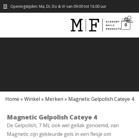
Openingstijden: Ma, Di, Do & Vr van 09.00 tot 16.00 uur
0
Home
»
Winkel
»
Merken
»
Magnetic Gelpolish Cateye 4
Magnetic Gelpolish Cateye 4
De Gelpolish, 7 ML ook wel gellak genoemd, van
Magnetic zijn gekleurde gels in een flesje om