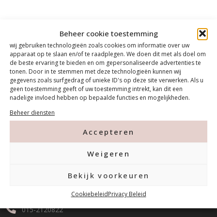
Beheer cookie toestemming
wij gebruiken technologieën zoals cookies om informatie over uw
apparaat op te slaan en/of te raadplegen. We doen dit met als doel om
de beste ervaring te bieden en om gepersonaliseerde advertenties te
tonen. Door in te stemmen met deze technologieën kunnen wij
gegevens zoals surfgedrag of unieke ID's op deze site verwerken. Als u
geen toestemming geeft of uw toestemming intrekt, kan dit een
nadelige invloed hebben op bepaalde functies en mogelijkheden.
Beheer diensten
Accepteren
Contact
Weigeren
Bekijk voorkeuren
Tanthofdreef 7 2623 EW Delft
Cookiebeleid
Privacy Beleid
015-2120822