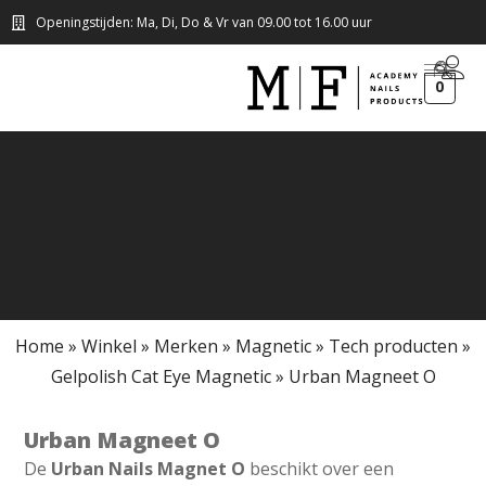
Openingstijden: Ma, Di, Do & Vr van 09.00 tot 16.00 uur
0
Home
»
Winkel
»
Merken
»
Magnetic
»
Tech producten
»
Gelpolish Cat Eye Magnetic
»
Urban Magneet O
Urban Magneet O
De
Urban Nails Magnet O
beschikt over een