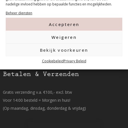
Tanthofdreef 7 2623 EW Delft
nadelige invloed hebben op bepaalde functies en mogelijkheden.
Beheer diensten
015-2120822
Accepteren
info@mfacademy.nl
Weigeren
Bekijk voorkeuren
Cookiebeleid
Privacy Beleid
Betalen & Verzenden
Gratis verzending v.a. €100,- excl. btw
Voor 14:00 besteld = Morgen in huis!
(Op maandag, dinsdag, donderdag & vrijdag)