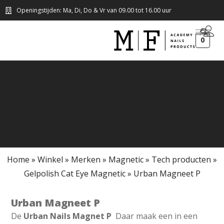
Openingstijden: Ma, Di, Do & Vr van 09.00 tot 16.00 uur
0
Home
»
Winkel
»
Merken
»
Magnetic
»
Tech producten
»
Gelpolish Cat Eye Magnetic
»
Urban Magneet P
Urban Magneet P
De
Urban Nails Magnet P
Daar maak een in een