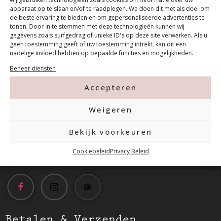
apparaat op te slaan en/of te raadplegen. We doen dit met als doel om
de beste ervaring te bieden en om gepersonaliseerde advertenties te
tonen. Door in te stemmen met deze technologieën kunnen wij
gegevens zoals surfgedrag of unieke ID's op deze site verwerken. Als u
geen toestemming geeft of uw toestemming intrekt, kan dit een
nadelige invloed hebben op bepaalde functies en mogelijkheden.
Contact
Beheer diensten
Accepteren
Tanthofdreef 7 2623 EW Delft
Weigeren
015-2120822
Bekijk voorkeuren
info@mfacademy.nl
Cookiebeleid
Privacy Beleid
Betalen & Verzenden