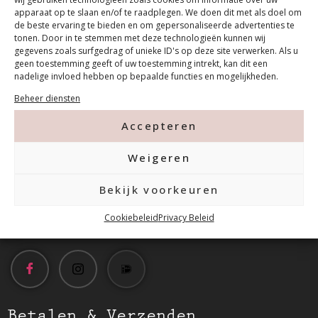
apparaat op te slaan en/of te raadplegen. We doen dit met als doel om
de beste ervaring te bieden en om gepersonaliseerde advertenties te
tonen. Door in te stemmen met deze technologieën kunnen wij
gegevens zoals surfgedrag of unieke ID's op deze site verwerken. Als u
geen toestemming geeft of uw toestemming intrekt, kan dit een
nadelige invloed hebben op bepaalde functies en mogelijkheden.
Contact
Beheer diensten
Accepteren
Tanthofdreef 7 2623 EW Delft
Weigeren
015-2120822
Bekijk voorkeuren
info@mfacademy.nl
Cookiebeleid
Privacy Beleid
Betalen & Verzenden