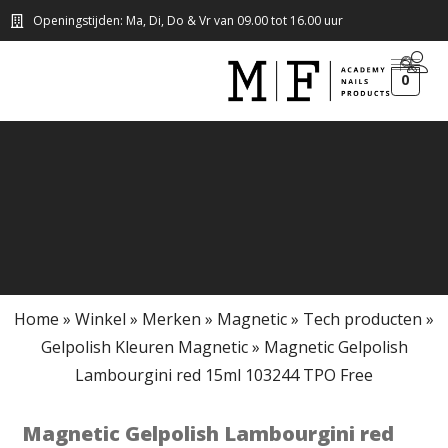
Openingstijden: Ma, Di, Do & Vr van 09.00 tot 16.00 uur
0
Home
»
Winkel
»
Merken
»
Magnetic
»
Tech producten
»
Gelpolish Kleuren Magnetic
»
Magnetic Gelpolish
Lambourgini red 15ml 103244 TPO Free
Magnetic Gelpolish Lambourgini red