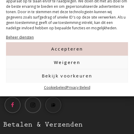
apparaat op te slaan en/of te raadplegen. We doen dit met als doel om
de beste ervaring te bieden en om gepersonaliseerde advertenties te
tonen. Door in te stemmen met deze technologieën kunnen wij
gegevens zoals surfgedrag of unieke ID's op deze site verwerken. Als u
geen toestemming geeft of uw toestemming intrekt, kan dit een
nadelige invloed hebben op bepaalde functies en mogelijkheden.
Contact
Beheer diensten
Accepteren
Tanthofdreef 7 2623 EW Delft
Weigeren
015-2120822
Bekijk voorkeuren
info@mfacademy.nl
Cookiebeleid
Privacy Beleid
Betalen & Verzenden