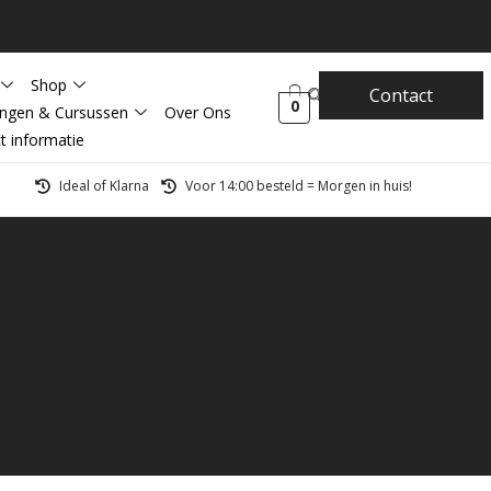
Shop
Contact
0
ingen & Cursussen
Over Ons
t informatie
Ideal of Klarna
Voor 14:00 besteld = Morgen in huis!