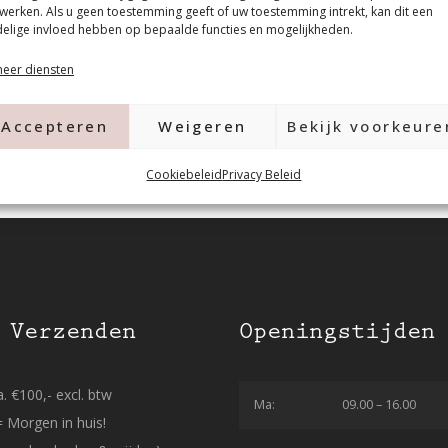
werken. Als u geen toestemming geeft of uw toestemming intrekt, kan dit een
elige invloed hebben op bepaalde functies en mogelijkheden.
eer diensten
Accepteren
Weigeren
Bekijk voorkeure
Cookiebeleid
Privacy Beleid
 Verzenden
Openingstijden
. €100,- excl. btw
Ma:
09.00 – 16.00
= Morgen in huis!