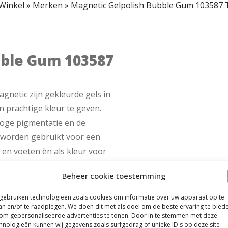
Winkel
»
Merken
»
Magnetic Gelpolish Bubble Gum 103587 
bble Gum 103587
gnetic zijn gekleurde gels in
n prachtige kleur te geven.
oge pigmentatie en de
n worden gebruikt voor een
en voeten èn als kleur voor
Beheer cookie toestemming
 gebruiken technologieën zoals cookies om informatie over uw apparaat op te
an en/of te raadplegen. We doen dit met als doel om de beste ervaring te bied
om gepersonaliseerde advertenties te tonen. Door in te stemmen met deze
hnologieën kunnen wij gegevens zoals surfgedrag of unieke ID's op deze site