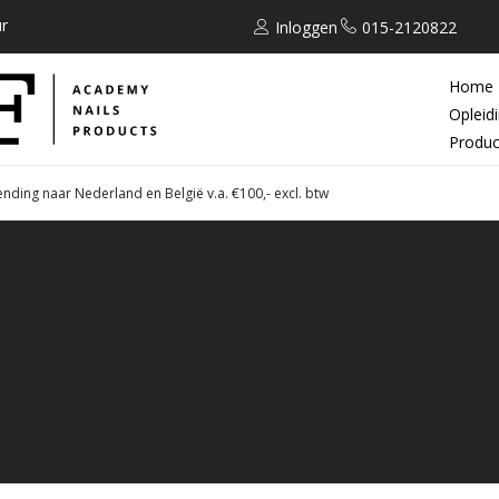
r
Inloggen
015-2120822
Home
Opleid
Produc
ending naar Nederland en België v.a. €100,- excl. btw