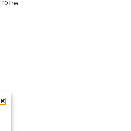
TPO Free
en