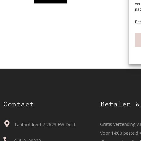
ver
nad
Beh
Contact
Betalen &
Gratis verzending v.a
Tanthofdreef 7 2623 EW Delft
Voor 14:00 besteld 
015-2120822