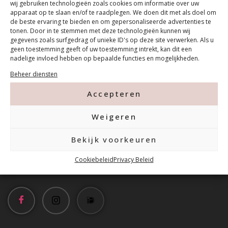
wij gebruiken technologieën zoals cookies om informatie over uw
apparaat op te slaan en/of te raadplegen. We doen dit met als doel om
de beste ervaring te bieden en om gepersonaliseerde advertenties te
tonen. Door in te stemmen met deze technologieën kunnen wij
gegevens zoals surfgedrag of unieke ID's op deze site verwerken. Als u
geen toestemming geeft of uw toestemming intrekt, kan dit een
nadelige invloed hebben op bepaalde functies en mogelijkheden.
Contact
Beheer diensten
Accepteren
Tanthofdreef 7 2623 EW Delft
Weigeren
015-2120822
Bekijk voorkeuren
info@mfacademy.nl
Cookiebeleid
Privacy Beleid