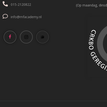
015-2120822
(Op maandag, dinsd
info@mfacademy.nl