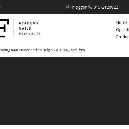
r
Inloggen
015-2120822
Home
Opleid
Produc
ending naar Nederland en België v.a. €100,- excl. btw