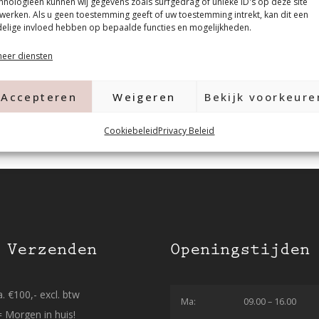
hnologieën kunnen wij gegevens zoals surfgedrag of unieke ID's op deze site
werken. Als u geen toestemming geeft of uw toestemming intrekt, kan dit een
elige invloed hebben op bepaalde functies en mogelijkheden.
eer diensten
Accepteren
Weigeren
Bekijk voorkeure
Cookiebeleid
Privacy Beleid
 Verzenden
Openingstijden
. €100,- excl. btw
Ma:
09.00 – 16.00
= Morgen in huis!