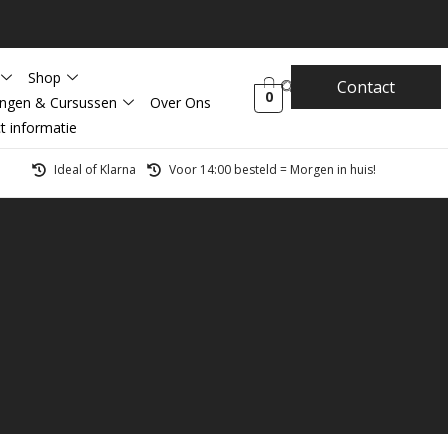
Shop
Contact
0
ingen & Cursussen
Over Ons
t informatie
Ideal of Klarna
Voor 14:00 besteld = Morgen in huis!