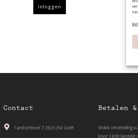
tec
Inloggen
ver
nad
Beh
Contact
Betalen &
Gratis verzending v.a
Tanthofdreef 7 2623 EW Delft
Voor 14:00 besteld 