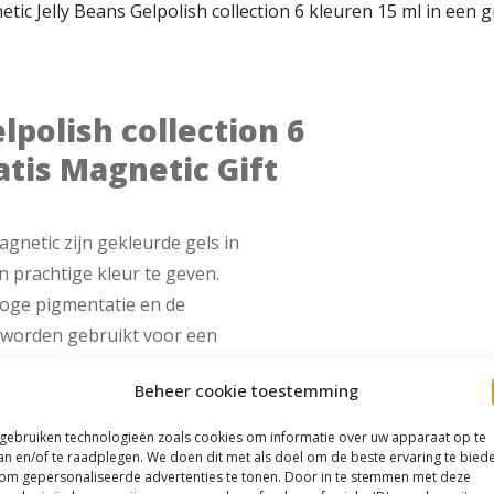
tic Jelly Beans Gelpolish collection 6 kleuren 15 ml in een 
lpolish collection 6
atis Magnetic Gift
gnetic zijn gekleurde gels in
n prachtige kleur te geven.
oge pigmentatie en de
n worden gebruikt voor een
en voeten èn als kleur voor
Beheer cookie toestemming
 gebruiken technologieën zoals cookies om informatie over uw apparaat op te
an en/of te raadplegen. We doen dit met als doel om de beste ervaring te bied
om gepersonaliseerde advertenties te tonen. Door in te stemmen met deze