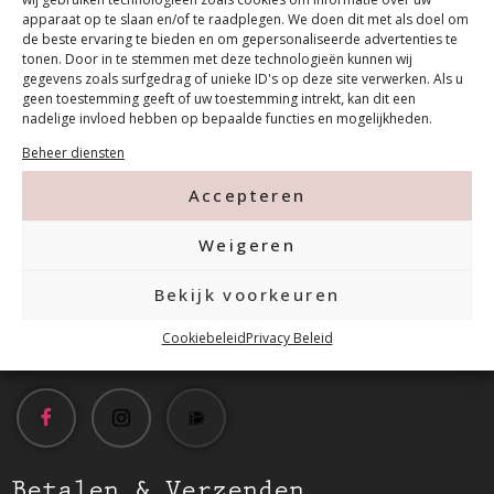
apparaat op te slaan en/of te raadplegen. We doen dit met als doel om
de beste ervaring te bieden en om gepersonaliseerde advertenties te
tonen. Door in te stemmen met deze technologieën kunnen wij
gegevens zoals surfgedrag of unieke ID's op deze site verwerken. Als u
geen toestemming geeft of uw toestemming intrekt, kan dit een
nadelige invloed hebben op bepaalde functies en mogelijkheden.
Contact
Beheer diensten
Accepteren
Tanthofdreef 7 2623 EW Delft
Weigeren
015-2120822
Bekijk voorkeuren
info@mfacademy.nl
Cookiebeleid
Privacy Beleid
Betalen & Verzenden