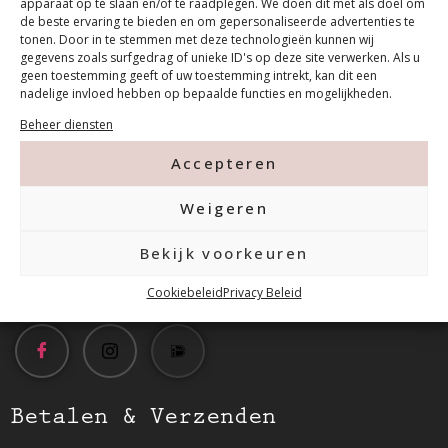
apparaat op te slaan en/of te raadplegen. We doen dit met als doel om
de beste ervaring te bieden en om gepersonaliseerde advertenties te
tonen. Door in te stemmen met deze technologieën kunnen wij
gegevens zoals surfgedrag of unieke ID's op deze site verwerken. Als u
geen toestemming geeft of uw toestemming intrekt, kan dit een
nadelige invloed hebben op bepaalde functies en mogelijkheden.
Contact
Beheer diensten
Accepteren
Tanthofdreef 7 2623 EW Delft
Weigeren
015-2120822
Bekijk voorkeuren
info@mfacademy.nl
Cookiebeleid
Privacy Beleid
Betalen & Verzenden