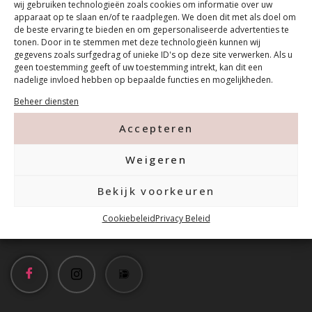
wij gebruiken technologieën zoals cookies om informatie over uw
apparaat op te slaan en/of te raadplegen. We doen dit met als doel om
de beste ervaring te bieden en om gepersonaliseerde advertenties te
tonen. Door in te stemmen met deze technologieën kunnen wij
gegevens zoals surfgedrag of unieke ID's op deze site verwerken. Als u
geen toestemming geeft of uw toestemming intrekt, kan dit een
nadelige invloed hebben op bepaalde functies en mogelijkheden.
Contact
Beheer diensten
Accepteren
Tanthofdreef 7 2623 EW Delft
Weigeren
015-2120822
Bekijk voorkeuren
info@mfacademy.nl
Cookiebeleid
Privacy Beleid