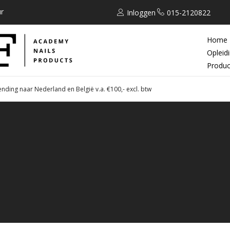
r
Inloggen
015-2120822
Home
Opleid
Produc
ending naar Nederland en België v.a. €100,- excl. btw