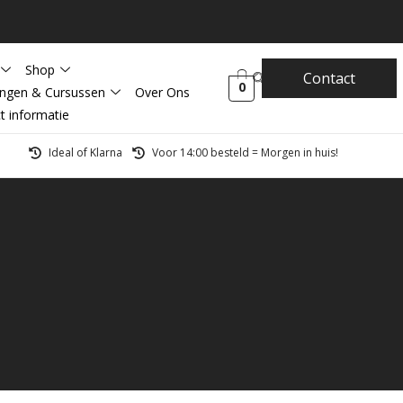
Shop
Contact
0
ingen & Cursussen
Over Ons
t informatie
Ideal of Klarna
Voor 14:00 besteld = Morgen in huis!