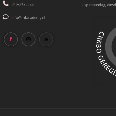
015-2120822
(Op maandag, dinsd
info@mfacademy.nl