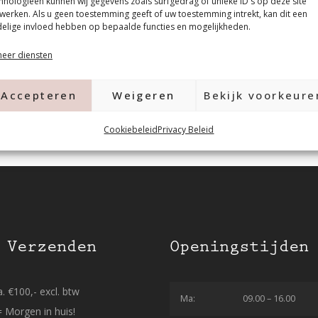
hnologieën kunnen wij gegevens zoals surfgedrag of unieke ID's op deze site
werken. Als u geen toestemming geeft of uw toestemming intrekt, kan dit een
elige invloed hebben op bepaalde functies en mogelijkheden.
eer diensten
Accepteren
Weigeren
Bekijk voorkeure
Cookiebeleid
Privacy Beleid
 Verzenden
Openingstijden
. €100,- excl. btw
Ma:
09.00 – 16.00
= Morgen in huis!