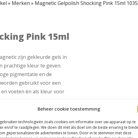
kel
»
Merken
»
Magnetic Gelpolish Shocking Pink 15ml 103
cking Pink 15ml
gnetic zijn gekleurde gels in
n prachtige kleur te geven.
oge pigmentatie en de
n worden gebruikt voor een
en voeten èn als kleur voor
Beheer cookie toestemming
Glitter om de zon extra te
n afstand wordt verblind!
 gebruiken technologieën zoals cookies om informatie over uw apparaat op te
an en/of te raadplegen. We doen dit met als doel om de beste ervaring te bied
om gepersonaliseerde advertenties te tonen. Door in te stemmen met deze
eur nog meer!