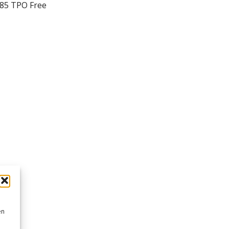
585 TPO Free
en