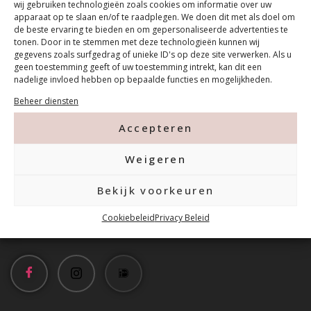
wij gebruiken technologieën zoals cookies om informatie over uw
apparaat op te slaan en/of te raadplegen. We doen dit met als doel om
de beste ervaring te bieden en om gepersonaliseerde advertenties te
tonen. Door in te stemmen met deze technologieën kunnen wij
gegevens zoals surfgedrag of unieke ID's op deze site verwerken. Als u
geen toestemming geeft of uw toestemming intrekt, kan dit een
nadelige invloed hebben op bepaalde functies en mogelijkheden.
Contact
Beheer diensten
Accepteren
Tanthofdreef 7 2623 EW Delft
Weigeren
015-2120822
Bekijk voorkeuren
info@mfacademy.nl
Cookiebeleid
Privacy Beleid