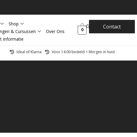
Shop
Contact
0
ingen & Cursussen
Over Ons
t informatie
Ideal of Klarna
Voor 14:00 besteld = Morgen in huis!