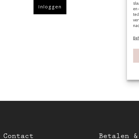
sla
Inloggen
en 
tec
ver
nad
Beh
Contact
Betalen &