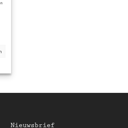
en
n
Nieuwsbrief