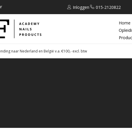
r
Inloggen
015-2120822
Home
Opleid
Produc
ending naar Nederland en België v.a. €100,- excl. btw