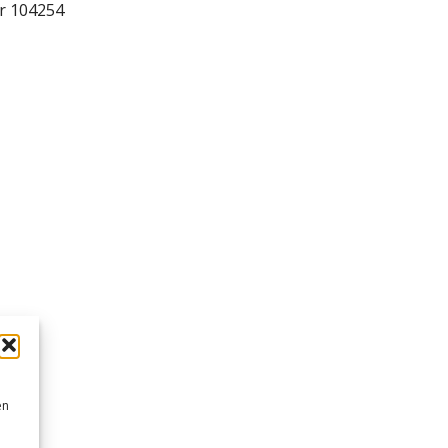
gr 104254
en