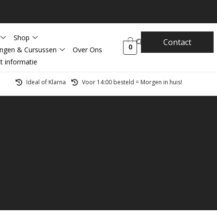
Shop
Contact
0
ingen & Cursussen
Over Ons
t informatie
Ideal of Klarna
Voor 14:00 besteld = Morgen in huis!