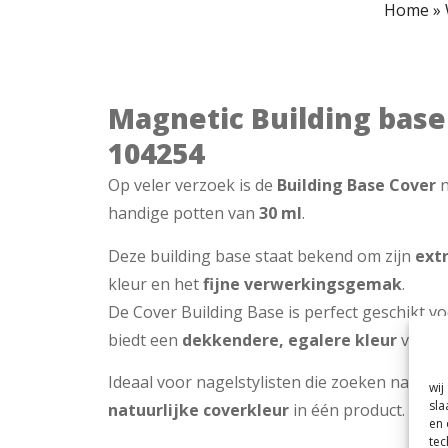
Home
»
Magnetic Building base 
104254
Op veler verzoek is de
Building Base Cover
n
handige potten van
30 ml
.
Deze building base staat bekend om zijn
ext
kleur en het
fijne verwerkingsgemak
.
De Cover Building Base is perfect geschikt v
biedt een
dekkendere, egalere kleur
voor e
Ideaal voor nagelstylisten die zoeken naar
st
wij
sla
natuurlijke coverkleur
in één product.
en 
tec