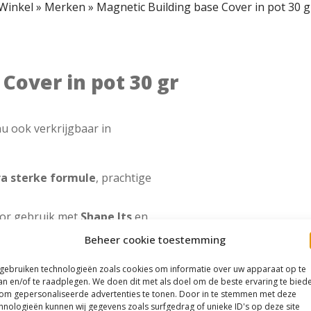
Winkel
»
Merken
»
Magnetic Building base Cover in pot 30 
Cover in pot 30 gr
u ook verkrijgbaar in
ra sterke formule
, prachtige
oor gebruik met
Shape Its
en
en prachtig eindresultaat.
Beheer cookie toestemming
erkte, controle en een
 gebruiken technologieën zoals cookies om informatie over uw apparaat op te
an en/of te raadplegen. We doen dit met als doel om de beste ervaring te bied
om gepersonaliseerde advertenties te tonen. Door in te stemmen met deze
hnologieën kunnen wij gegevens zoals surfgedrag of unieke ID's op deze site