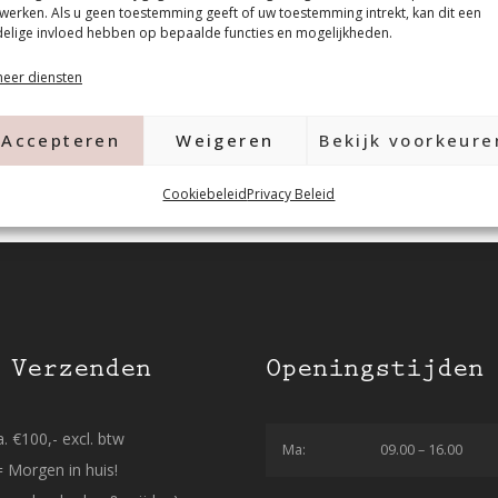
werken. Als u geen toestemming geeft of uw toestemming intrekt, kan dit een
elige invloed hebben op bepaalde functies en mogelijkheden.
eer diensten
Accepteren
Weigeren
Bekijk voorkeure
Cookiebeleid
Privacy Beleid
 Verzenden
Openingstijden
. €100,- excl. btw
Ma:
09.00 – 16.00
= Morgen in huis!