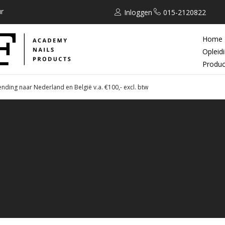
r
Inloggen
015-2120822
Home
Opleid
Produc
ending naar Nederland en België v.a. €100,- excl. btw