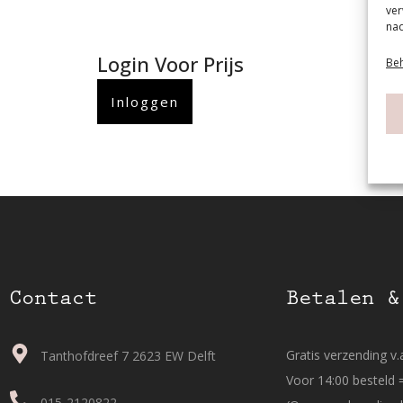
ver
nad
Login Voor Prijs
Beh
Inloggen
Contact
Betalen &
Gratis verzending v.a
Tanthofdreef 7 2623 EW Delft
Voor 14:00 besteld 
015-2120822