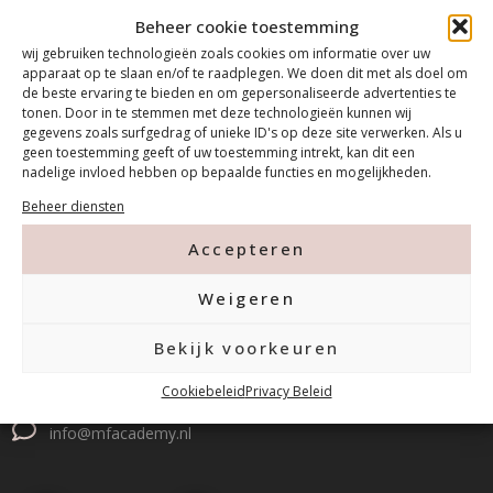
Beheer cookie toestemming
wij gebruiken technologieën zoals cookies om informatie over uw
apparaat op te slaan en/of te raadplegen. We doen dit met als doel om
de beste ervaring te bieden en om gepersonaliseerde advertenties te
tonen. Door in te stemmen met deze technologieën kunnen wij
gegevens zoals surfgedrag of unieke ID's op deze site verwerken. Als u
geen toestemming geeft of uw toestemming intrekt, kan dit een
nadelige invloed hebben op bepaalde functies en mogelijkheden.
Beheer diensten
Contact
Accepteren
Weigeren
Tanthofdreef 7 2623 EW Delft
Bekijk voorkeuren
015-2120822
Cookiebeleid
Privacy Beleid
info@mfacademy.nl