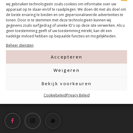
wij gebruiken technologieën zoals cookies om informatie over uw
apparaat op te slaan en/of te raadplegen. We doen dit met als doel om
de beste ervaring te bieden en om gepersonaliseerde advertenties te
tonen. Door in te stemmen met deze technologieën kunnen wij
gegevens zoals surfgedrag of unieke ID's op deze site verwerken. Als u
geen toestemming geeft of uw toestemming intrekt, kan dit een
nadelige invloed hebben op bepaalde functies en mogelijkheden.
Contact
Beheer diensten
Accepteren
Tanthofdreef 7 2623 EW Delft
Weigeren
015-2120822
Bekijk voorkeuren
Cookiebeleid
Privacy Beleid
info@mfacademy.nl