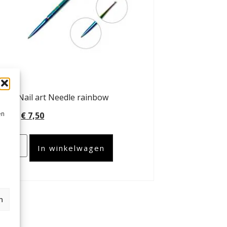
ban Nail art Needle rainbow
en
12,95
€
7,50
In winkelwagen
n