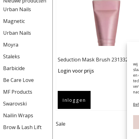
Nieuwe producten
Urban Nails
Magnetic
Urban Nails
Moyra
Staleks
Seduction Mask Brush 231332
wij
Barbicide
sla
Login voor prijs
en 
Be Care Love
tec
ver
MF Products
nad
Inloggen
Swarovski
Beh
Nailin Wraps
Sale
Brow & Lash Lift