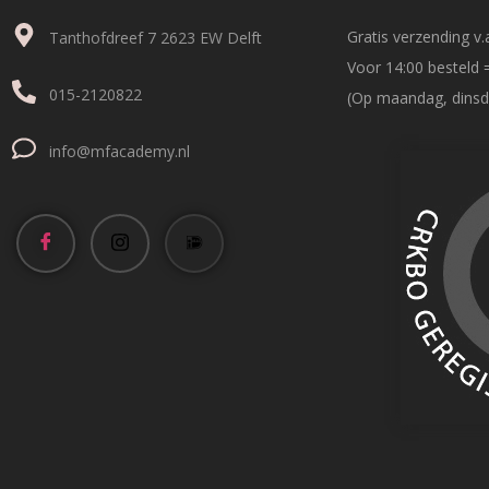
Gratis verzending v.a
Tanthofdreef 7 2623 EW Delft
Voor 14:00 besteld 
015-2120822
(Op maandag, dinsd
info@mfacademy.nl