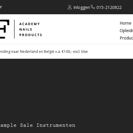
r
Inloggen
015-2120822
Home
Opleid
Produc
ending naar Nederland en België v.a. €100,- excl. btw
Sample Sale Instrumenten