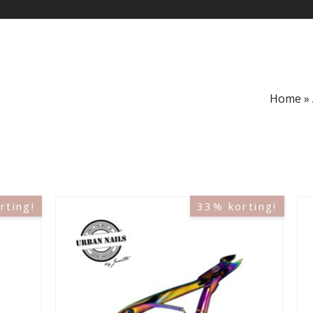
Home
»
rting!
33% korting!