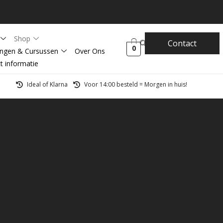
Shop
Contact
0
ingen & Cursussen
Over Ons
t informatie
Ideal of Klarna
Voor 14:00 besteld = Morgen in huis!