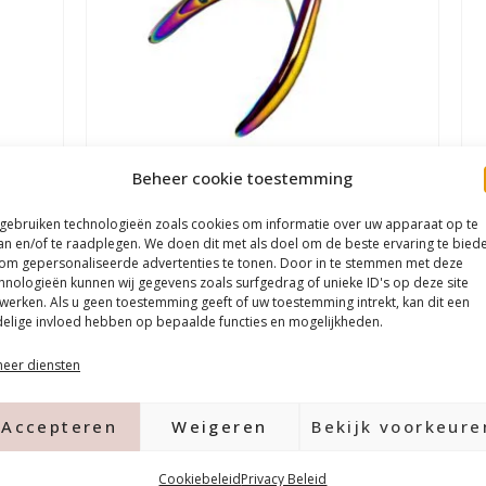
Beheer cookie toestemming
Urban Cuticle nipper Rainbow 3mm
Ur
 gebruiken technologieën zoals cookies om informatie over uw apparaat op te
an en/of te raadplegen. We doen dit met als doel om de beste ervaring te bied
€
14,99
€
9,99
€
om gepersonaliseerde advertenties te tonen. Door in te stemmen met deze
hnologieën kunnen wij gegevens zoals surfgedrag of unieke ID's op deze site
werken. Als u geen toestemming geeft of uw toestemming intrekt, kan dit een
In winkelwagen
elige invloed hebben op bepaalde functies en mogelijkheden.
eer diensten
Accepteren
Weigeren
Bekijk voorkeure
Cookiebeleid
Privacy Beleid