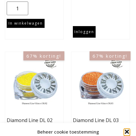
In winkelwagen
Inloggen
67% korting!
67% korting!
Diamond Line DL 02
Diamond Line DL 03
€
2,99
€
1,00
€
2,99
€
1,00
Beheer cookie toestemming