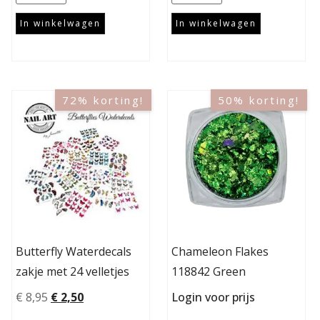
In winkelwagen
In winkelwagen
72% korting!
50% korting!
Butterfly Waterdecals
Chameleon Flakes
zakje met 24 velletjes
118842 Green
€
8,95
€
2,50
Login voor prijs