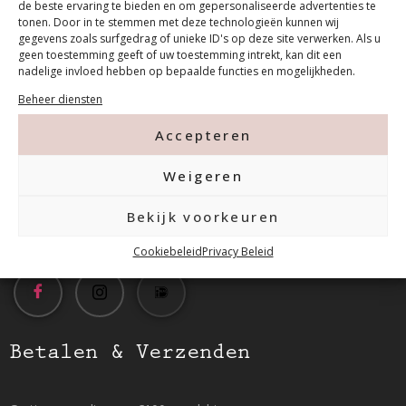
de beste ervaring te bieden en om gepersonaliseerde advertenties te
tonen. Door in te stemmen met deze technologieën kunnen wij
gegevens zoals surfgedrag of unieke ID's op deze site verwerken. Als u
geen toestemming geeft of uw toestemming intrekt, kan dit een
Contact
nadelige invloed hebben op bepaalde functies en mogelijkheden.
Beheer diensten
Tanthofdreef 7 2623 EW Delft
Accepteren
015-2120822
Weigeren
Bekijk voorkeuren
info@mfacademy.nl
Cookiebeleid
Privacy Beleid
Betalen & Verzenden