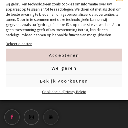
wij gebruiken technologieën zoals cookies om informatie over uw
apparaat op te slaan en/of te raadplegen. We doen dit met als doel om
de beste ervaring te bieden en om gepersonaliseerde advertenties te
tonen. Door in te stemmen met deze technologieën kunnen wij
gegevens zoals surfgedrag of unieke ID's op deze site verwerken. Als u
geen toestemming geeft of uw toestemming intrekt, kan dit een
nadelige invloed hebben op bepaalde functies en mogelijkheden.
Contact
Beheer diensten
Accepteren
Tanthofdreef 7 2623 EW Delft
Weigeren
015-2120822
Bekijk voorkeuren
Cookiebeleid
Privacy Beleid
info@mfacademy.nl