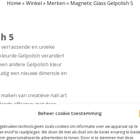
Home
»
Winkel
»
Merken
»
Magnetic Glass Gelpolish 5
h 5
s verrassende en unieke
kleurde Gelpolish verandert
 een andere Gelpolish kleur
udig een nieuwe dimensie en
 maken van creatieve nail art
lende effecten: met deze
ndeloos. Dankzij de
Beheer cookie toestemming
ineren en experimenteren
 gebruiken technologieën zoals cookies om informatie over uw apparaat op te
an en/of te raadplegen. We doen dit met als doel om de beste ervaring te bied
om gepersonaliseerde advertenties te tonen. Door in te stemmen met deze