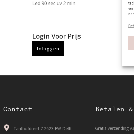
Led 90 sec uv 2 min
tec
ver
nad
Beh
Login Voor Prijs
Inloggen
Contact
Betalen &
Gratis verzending v.a
Tanthofdreef 7 2623 EW Delft