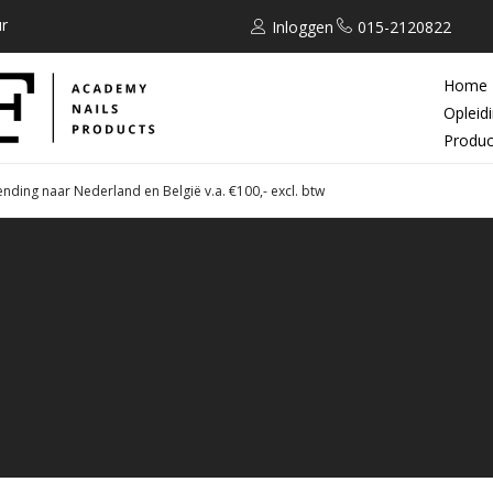
r
Inloggen
015-2120822
Home
Opleid
Produc
ending naar Nederland en België v.a. €100,- excl. btw