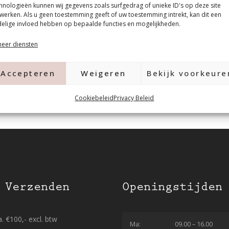
hnologieën kunnen wij gegevens zoals surfgedrag of unieke ID's op deze site
werken. Als u geen toestemming geeft of uw toestemming intrekt, kan dit een
elige invloed hebben op bepaalde functies en mogelijkheden.
eer diensten
Accepteren
Weigeren
Bekijk voorkeure
Cookiebeleid
Privacy Beleid
 Verzenden
Openingstijden
. €100,- excl. btw
Ma:
09.00 – 16.00