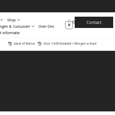
Shop
Contact
0
ingen & Cursussen
Over Ons
t informatie
Ideal of Klarna
Voor 14:00 besteld = Morgen in huis!