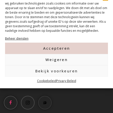
wij gebruiken technologieën zoals cookies om informatie over uw
apparaat op te slaan en/of te raadplegen. We doen dit met als doel om
de beste ervaring te bieden en om gepersonaliseerde advertenties te
tonen. Door in te stemmen met deze technologieën kunnen wij
gegevens zoals surfgedrag of unieke ID's op deze site verwerken. Als u
geen toestemming geeft of uw toestemming intrekt, kan dit een
nadelige invloed hebben op bepaalde functies en mogelijkheden.
Contact
Beheer diensten
Accepteren
Tanthofdreef 7 2623 EW Delft
Weigeren
015-2120822
Bekijk voorkeuren
Cookiebeleid
Privacy Beleid
info@mfacademy.nl