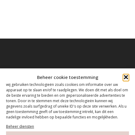
Contact
Beheer cookie toestemming
wij gebruiken technologieën zoals cookies om informatie over uw
apparaat op te slaan en/of te raadplegen. We doen dit met als doel om
Tanthofdreef 7 2623 EW Delft
de beste ervaring te bieden en om gepersonaliseerde advertenties te
tonen. Door in te stemmen met deze technologieën kunnen wij
gegevens zoals surfgedrag of unieke ID's op deze site verwerken. Als u
015-2120822
geen toestemming geeft of uw toestemming intrekt, kan dit een
nadelige invloed hebben op bepaalde functies en mogelijkheden.
info@mfacademy.nl
Beheer diensten