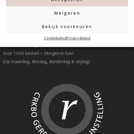
Weigeren
Betalen & Verzenden
Bekijk voorkeuren
Cookiebeleid
Privacy Beleid
Gratis verzending v.a. €100,- excl. btw
Voor 14:00 besteld = Morgen in huis!
(Op maandag, dinsdag, donderdag & vrijdag)