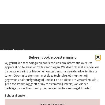
Contact
Beheer cookie toestemming
wij gebruiken technologieën zoals cookies om informatie over uw
Tanthofdreef 7 2623 EW Delft
apparaat op te slaan en/of te raadplegen. We doen dit met als doel om
de beste ervaring te bieden en om gepersonaliseerde advertenties te
tonen. Door in te stemmen met deze technologieën kunnen wij
015-2120822
gegevens zoals surfgedrag of unieke ID's op deze site verwerken. Als u
geen toestemming geeft of uw toestemming intrekt, kan dit een
nadelige invloed hebben op bepaalde functies en mogelijkheden.
info@mfacademy.nl
Beheer diensten
Accepteren