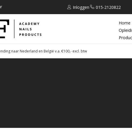
r
Inloggen
015-2120822
Home
Opleid
Produc
ending naar Nederland en België v.a. €100,- excl. btw