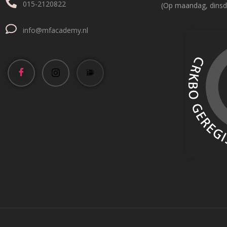
015-2120822
(Op maandag, dinsd
info@mfacademy.nl