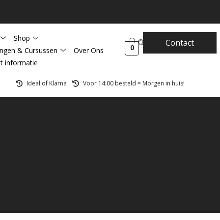
Shop
Contact
0
ingen & Cursussen
Over Ons
t informatie
Ideal of Klarna
Voor 14:00 besteld = Morgen in huis!