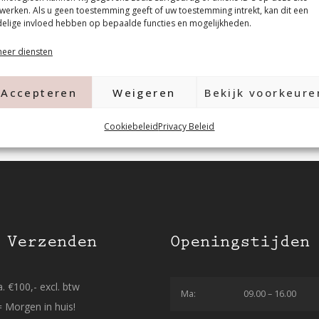
werken. Als u geen toestemming geeft of uw toestemming intrekt, kan dit een
elige invloed hebben op bepaalde functies en mogelijkheden.
eer diensten
Accepteren
Weigeren
Bekijk voorkeure
Cookiebeleid
Privacy Beleid
 Verzenden
Openingstijden
. €100,- excl. btw
Ma:
09.00 – 16.00
= Morgen in huis!