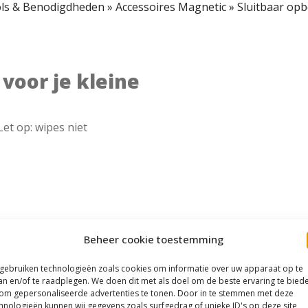
ls & Benodigdheden
»
Accessoires Magnetic
»
Sluitbaar opb
voor je kleine
Let op: wipes niet
Beheer cookie toestemming
 gebruiken technologieën zoals cookies om informatie over uw apparaat op te
an en/of te raadplegen. We doen dit met als doel om de beste ervaring te bied
om gepersonaliseerde advertenties te tonen. Door in te stemmen met deze
hnologieën kunnen wij gegevens zoals surfgedrag of unieke ID's op deze site