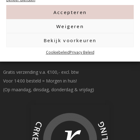
info@mfacademy.nl
Accepteren
Weigeren
Bekijk voorkeuren
Betalen & Verzenden
Cookiebeleid
Privacy Beleid
Gratis verzending v.a. €100,- excl. btw
Voor 14:00 besteld = Morgen in huis!
(Op maandag, dinsdag, donderdag & vrijdag)