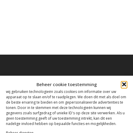
Beheer cookie toestemming
Contact
wij gebruiken technologieën zoals cookies om informatie over uw
apparaat op te slaan en/of te raadplegen. We doen dit met als doel om
de beste ervaring te bieden en om gepersonaliseerde advertenties te
Tanthofdreef 7 2623 EW Delft
tonen. Door in te stemmen met deze technologieën kunnen wij
gegevens zoals surfgedrag of unieke ID's op deze site verwerken. Als u
geen toestemming geeft of uw toestemming intrekt, kan dit een
015-2120822
nadelige invloed hebben op bepaalde functies en mogelijkheden.
Beheer diensten