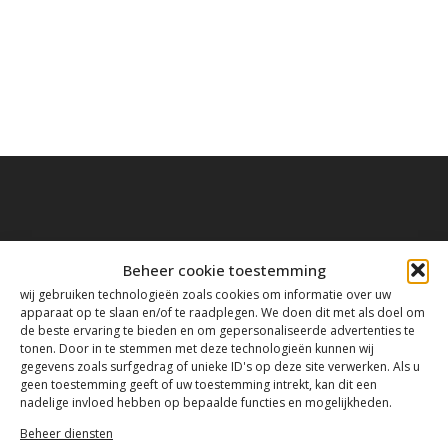
Contact
Beheer cookie toestemming
wij gebruiken technologieën zoals cookies om informatie over uw
apparaat op te slaan en/of te raadplegen. We doen dit met als doel om
de beste ervaring te bieden en om gepersonaliseerde advertenties te
Tanthofdreef 7 2623 EW Delft
tonen. Door in te stemmen met deze technologieën kunnen wij
gegevens zoals surfgedrag of unieke ID's op deze site verwerken. Als u
geen toestemming geeft of uw toestemming intrekt, kan dit een
015-2120822
nadelige invloed hebben op bepaalde functies en mogelijkheden.
Beheer diensten
info@mfacademy.nl