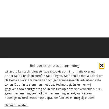
Contact
Beheer cookie toestemming
wij gebruiken technologieën zoals cookies om informatie over uw
apparaat op te slaan en/of te raadplegen. We doen dit met als doel om
de beste ervaring te bieden en om gepersonaliseerde advertenties te
Tanthofdreef 7 2623 EW Delft
tonen. Door in te stemmen met deze technologieën kunnen wij
gegevens zoals surfgedrag of unieke ID's op deze site verwerken. Als u
015-2120822
geen toestemming geeft of uw toestemming intrekt, kan dit een
nadelige invloed hebben op bepaalde functies en mogelijkheden.
Beheer diensten
info@mfacademy.nl