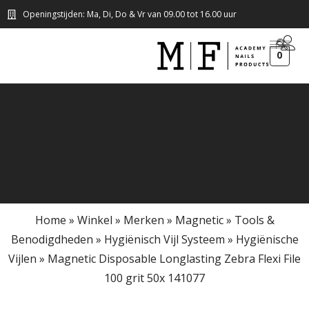
Openingstijden: Ma, Di, Do & Vr van 09.00 tot 16.00 uur
0
Home
»
Winkel
»
Merken
»
Magnetic
»
Tools &
Benodigdheden
»
Hygiënisch Vijl Systeem
»
Hygiënische
Vijlen
»
Magnetic Disposable Longlasting Zebra Flexi File
100 grit 50x 141077