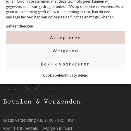
tonen. Door in te stemmen met deze technologieën kunnen wij
gegevens zoals surfgedrag of unieke ID's op deze site verwerken. Als u
Contact
geen toestemming geeft of uw toestemming intrekt, kan dit een
nadelige invloed hebben op bepaalde functies en mogelijkheden.
Beheer diensten
Tanthofdreef 7 2623 EW Delft
Accepteren
015-2120822
Weigeren
info@mfacademy.nl
Bekijk voorkeuren
Cookiebeleid
Privacy Beleid
Betalen & Verzenden
Gratis verzending v.a. €100,- excl. btw
Voor 14:00 besteld = Morgen in huis!