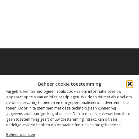
Contact
Beheer cookie toestemming
wij gebruiken technologieën zoals cookies om informatie over uw
apparaat op te slaan en/of te raadplegen. We doen dit met als doel om
de beste ervaring te bieden en om gepersonaliseerde advertenties te
Tanthofdreef 7 2623 EW Delft
tonen. Door in te stemmen met deze technologieën kunnen wij
gegevens zoals surfgedrag of unieke ID's op deze site verwerken. Als u
geen toestemming geeft of uw toestemming intrekt, kan dit een
015-2120822
nadelige invloed hebben op bepaalde functies en mogelijkheden.
Beheer diensten
info@mfacademy.nl