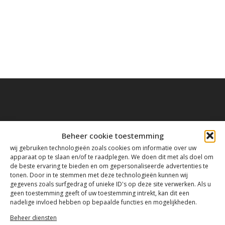
Contact
Beheer cookie toestemming
wij gebruiken technologieën zoals cookies om informatie over uw
apparaat op te slaan en/of te raadplegen. We doen dit met als doel om
de beste ervaring te bieden en om gepersonaliseerde advertenties te
Tanthofdreef 7 2623 EW Delft
tonen. Door in te stemmen met deze technologieën kunnen wij
gegevens zoals surfgedrag of unieke ID's op deze site verwerken. Als u
geen toestemming geeft of uw toestemming intrekt, kan dit een
015-2120822
nadelige invloed hebben op bepaalde functies en mogelijkheden.
Beheer diensten
info@mfacademy.nl